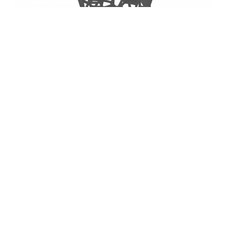
Il progetto ha lo scopo di definire
strumenti e
metodologie di progettazione
per
sviluppare componenti a variazione locale di
proprietà, dalle caratteristiche meccaniche a
quelle fisiche, di colorazione o conduttività. Un
nuovo orizzonte per la realizzazione di
elementi innovativi, altamente tecnologici